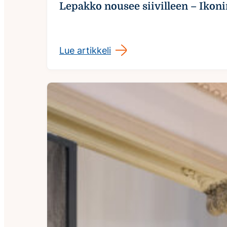
Lepakko nousee siivilleen – Ikoni
Lue artikkeli