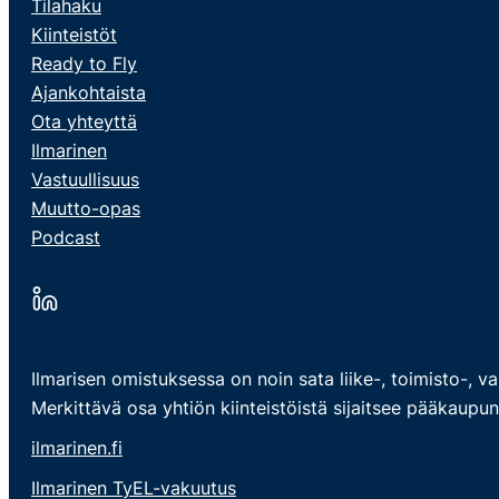
Tilahaku
Kiinteistöt
Ready to Fly
Ajankohtaista
Ota yhteyttä
Ilmarinen
Vastuullisuus
Muutto-opas
Podcast
Ilmarisen omistuksessa on noin sata liike-, toimisto-, v
Merkittävä osa yhtiön kiinteistöistä sijaitsee pääkaupun
ilmarinen.fi
Ilmarinen TyEL-vakuutus