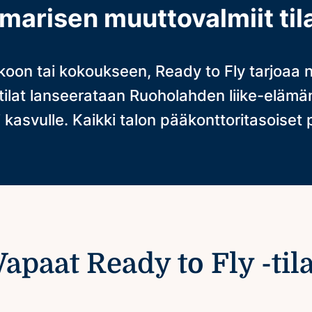
lmarisen muuttovalmiit til
ekoon tai kokoukseen, Ready to Fly tarjoaa 
 tilat lanseerataan Ruoholahden liike-elä
i kasvulle. Kaikki talon pääkonttoritasoiset
Vapaat Ready to Fly -tila