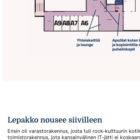
Lepakko nousee siivilleen
Ensin oli varastorakennus, josta tuli rock-kulttuurin kotilu
toimistorakennus, jota kansainvälinen IT-jätti ei koskaa