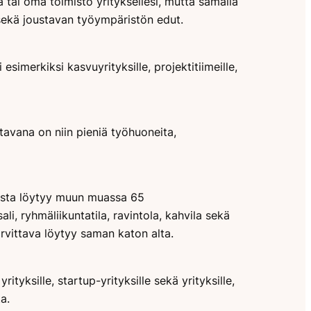
 tai oma toimisto yrityksellesi, mutta samalla
 sekä joustavan työympäristön edut.
 esimerkiksi kasvuyrityksille, projektitiimeille,
tavana on niin pieniä työhuoneita,
losta löytyy muun muassa 65
i, ryhmäliikuntatila, ravintola, kahvila sekä
tarvittava löytyy saman katon alta.
yrityksille, startup-yrityksille sekä yrityksille,
a.