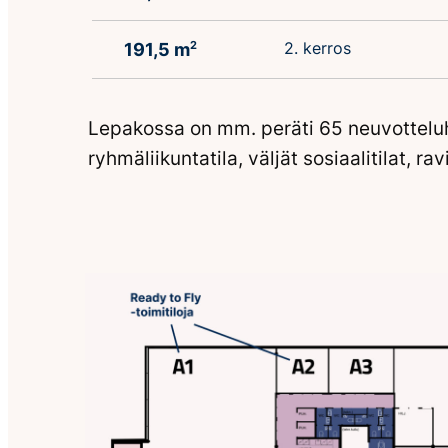
2. kerros
191,5 m
2
Lepakossa on mm. peräti 65 neuvotteluhu
ryhmäliikuntatila, väljät sosiaalitilat, rav