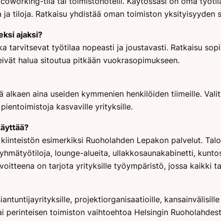
oworking-tila tai toimistohotelli. Käytössäsi on oma työtila
 ja tiloja. Ratkaisu yhdistää oman toimiston yksityisyyden
ksi ajaksi?
ka tarvitsevat työtilaa nopeasti ja joustavasti. Ratkaisu sopii
tka eivät halua sitoutua pitkään vuokrasopimukseen.
?
ä alkaen aina useiden kymmenien henkilöiden tiimeille. Valit
ientoimistoja kasvaville yrityksille.
käyttää?
 kiinteistön esimerkiksi Ruoholahden Lepakon palvelut. Ta
hmätyötiloja, lounge-alueita, ullakkosaunakabinetti, kuntosal
avoitteena on tarjota yrityksille työympäristö, jossa kaikki 
antuntijayrityksille, projektiorganisaatioille, kansainvälisille 
tai perinteisen toimiston vaihtoehtoa Helsingin Ruoholahdest