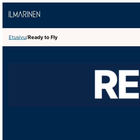
Siirry
sisältöön
Etusivu
/
Ready to Fly