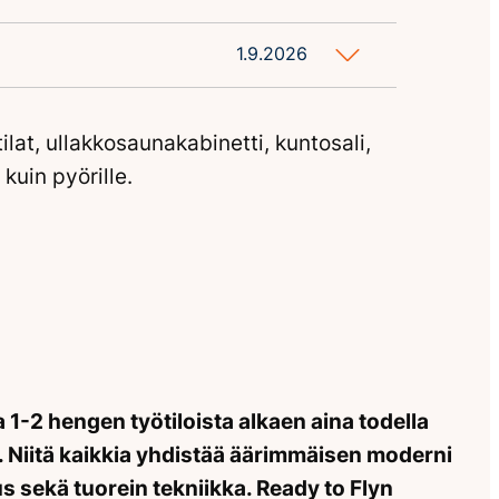
1.9.2026
at, ullakkosaunakabinetti, kuntosali,
 kuin pyörille.
ja 1-2 hengen työtiloista alkaen aina todella
. Niitä kaikkia yhdistää äärimmäisen moderni
us sekä tuorein tekniikka. Ready to Flyn