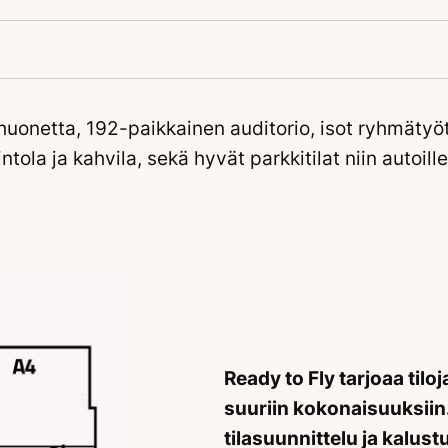
onetta, 192-paikkainen auditorio, isot ryhmätyötil
intola ja kahvila, sekä hyvät parkkitilat niin autoille
Ready to Fly tarjoaa tilo
suuriin kokonaisuuksiin
tilasuunnittelu ja kalust