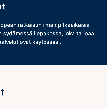
at
nopean ratkaisun ilman pitkäaikaisia
män sydämessä Lepakossa, joka tarjoaa
 palvelut ovat käytössäsi.
t