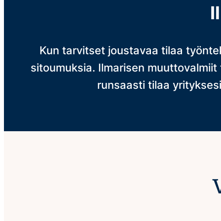
I
Kun tarvitset joustavaa tilaa työnt
sitoumuksia. Ilmarisen muuttovalmiit
runsaasti tilaa yritykses