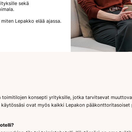
ityksille sekä
oimala.
 miten Lepakko elää ajassa.
toimitilojen konsepti yrityksille, jotka tarvitsevat muuttova
 ja käytössäsi ovat myös kaikki Lepakon pääkonttoritasoiset 
otelli?