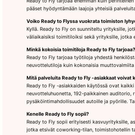
Ready to Fly tarjoaa enemmän kuin perinteinen c
pääset hyödyntämään laajoja yhteisiä palveluita
Voiko Ready to Flyssa vuokrata toimiston lyhye
Kyllä. Ready to Fly on suunniteltu yrityksille, jot
väliaikaisiksi toimitiloiksi sekä yrityksille, jo
Minkä kokoisia toimitiloja Ready to Fly tarjoaa
Ready to Fly tarjoaa työtiloja yhdestä henkilöst
neuvottelutiloja kuin kokonaisia muuttovalmiita p
Mitä palveluita Ready to Fly -asiakkaat voivat 
Ready to Fly -asiakkaiden käytössä ovat kaikki
neuvotteluhuonetta, 192-paikkainen auditorio, ry
pysäköintimahdollisuudet autoille ja pyörille. T
Kenelle Ready to Fly sopii?
Ready to Fly sopii erityisesti kasvuyrityksille, asi
jotka etsivät coworking-tilan, toimistohotellin 