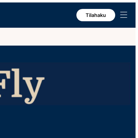
Avaa
Tilahaku
valikko