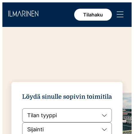
Siirry
Avaa
sisältöön
Tilahaku
valikko
Etusivu
Löydä sinulle sopivin toimitila
Tilan tyyppi
Sijainti