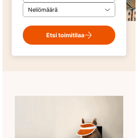
Neliömäärä
Etsi toimitilaa