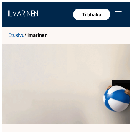
Siirry
Avaa
sisältöön
Tilahaku
valikko
Etusivu
/
Ilmarinen