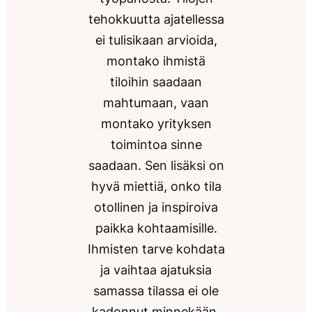
tehokkuutta ajatellessa
ei tulisikaan arvioida,
montako ihmistä
tiloihin saadaan
mahtumaan, vaan
montako yrityksen
toimintoa sinne
saadaan. Sen lisäksi on
hyvä miettiä, onko tila
otollinen ja inspiroiva
paikka kohtaamisille.
Ihmisten tarve kohdata
ja vaihtaa ajatuksia
samassa tilassa ei ole
kadonnut minnekään,