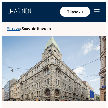
Siirry
Avaa
sisältöön
Tilahaku
valikko
Etusivu
/
Saavutettavuus