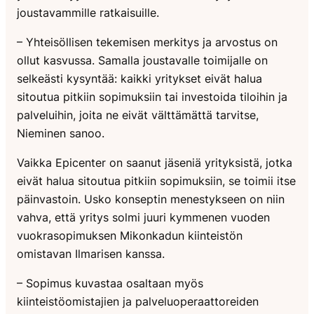
joustavammille ratkaisuille.
– Yhteisöllisen tekemisen merkitys ja arvostus on
ollut kasvussa. Samalla joustavalle toimijalle on
selkeästi kysyntää: kaikki yritykset eivät halua
sitoutua pitkiin sopimuksiin tai investoida tiloihin ja
palveluihin, joita ne eivät välttämättä tarvitse,
Nieminen sanoo.
Vaikka Epicenter on saanut jäseniä yrityksistä, jotka
eivät halua sitoutua pitkiin sopimuksiin, se toimii itse
päinvastoin. Usko konseptin menestykseen on niin
vahva, että yritys solmi juuri kymmenen vuoden
vuokrasopimuksen Mikonkadun kiinteistön
omistavan Ilmarisen kanssa.
– Sopimus kuvastaa osaltaan myös
kiinteistöomistajien ja palveluoperaattoreiden