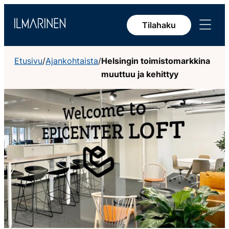
Siirry
Avaa
sisältöön
Tilahaku
valikko
Etusivu
/
Ajankohtaista
/
Helsingin toimistomarkkina
muuttuu ja kehittyy