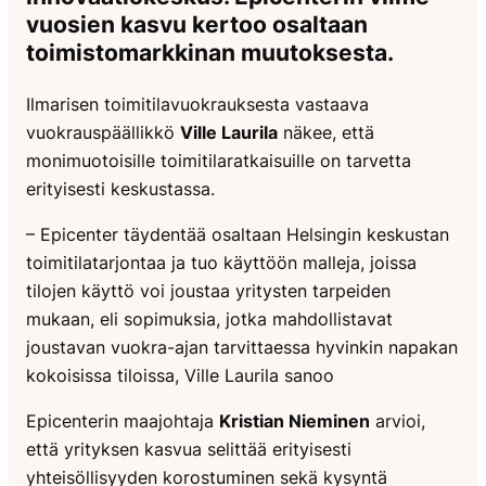
vuosien kasvu kertoo osaltaan
toimistomarkkinan muutoksesta.
Ilmarisen toimitilavuokrauksesta vastaava
vuokrauspäällikkö
Ville Laurila
näkee, että
monimuotoisille toimitilaratkaisuille on tarvetta
erityisesti keskustassa.
– Epicenter täydentää osaltaan Helsingin keskustan
toimitilatarjontaa ja tuo käyttöön malleja, joissa
tilojen käyttö voi joustaa yritysten tarpeiden
mukaan, eli sopimuksia, jotka mahdollistavat
joustavan vuokra-ajan tarvittaessa hyvinkin napakan
kokoisissa tiloissa, Ville Laurila sanoo
Epicenterin maajohtaja
Kristian Nieminen
arvioi,
että yrityksen kasvua selittää erityisesti
yhteisöllisyyden korostuminen sekä kysyntä