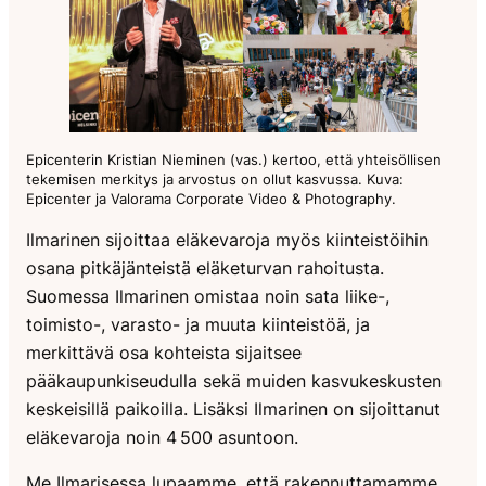
Epicenterin Kristian Nieminen (vas.) kertoo, että yhteisöllisen
tekemisen merkitys ja arvostus on ollut kasvussa. Kuva:
Epicenter ja Valorama Corporate Video & Photography.
Ilmarinen sijoittaa eläkevaroja myös kiinteistöihin
osana pitkäjänteistä eläketurvan rahoitusta.
Suomessa Ilmarinen omistaa noin sata liike-,
toimisto-, varasto- ja muuta kiinteistöä, ja
merkittävä osa kohteista sijaitsee
pääkaupunkiseudulla sekä muiden kasvukeskusten
keskeisillä paikoilla. Lisäksi Ilmarinen on sijoittanut
eläkevaroja noin 4 500 asuntoon.
Me Ilmarisessa lupaamme, että rakennuttamamme