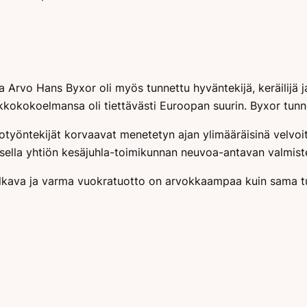
a Arvo Hans Byxor oli myös tunnettu hyväntekijä, keräilijä 
kokokoelmansa oli tiettävästi Euroopan suurin. Byxor tunn
työntekijät korvaavat menetetyn ajan ylimääräisinä velvoit
sella yhtiön kesäjuhla-toimikunnan neuvoa-antavan valmis
ti alkava ja varma vuokratuotto on arvokkaampaa kuin sama