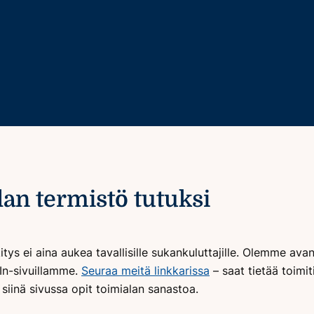
alan termistö tutuksi
kitys ei aina aukea tavallisille sukankuluttajille. Olemme av
dIn-sivuillamme.
Seuraa meitä linkkarissa
– saat tietää toimiti
iinä sivussa opit toimialan sanastoa.