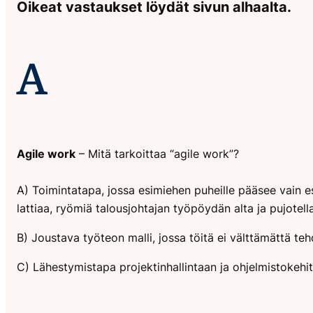
Oikeat vastaukset löydät sivun alhaalta.
A
Agile work
– Mitä tarkoittaa “agile work”?
A) Toimintatapa, jossa esimiehen puheille pääsee vain e
lattiaa, ryömiä talousjohtajan työpöydän alta ja pujotel
B) Joustava työteon malli, jossa töitä ei välttämättä te
C) Lähestymistapa projektinhallintaan ja ohjelmistokehi