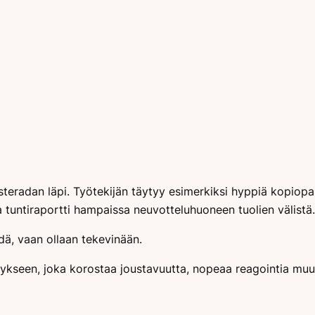
steradan läpi. Työtekijän täytyy esimerkiksi hyppiä kopiopap
la tuntiraportti hampaissa neuvotteluhuoneen tuolien välistä.
hdä, vaan ollaan tekevinään.
tykseen, joka korostaa joustavuutta, nopeaa reagointia muu