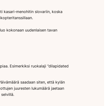
sti kasari-menohitin slovariin, koska
ikopteritanssillaan.
a luo kokonaan uudenlaisen tavan
piaa. Esimerkiksi ruokalaji ”dilapidated
 Päivämäärä saadaan siten, että kylän
llottujen juuresten lukumäärä jaetaan
elvillä.