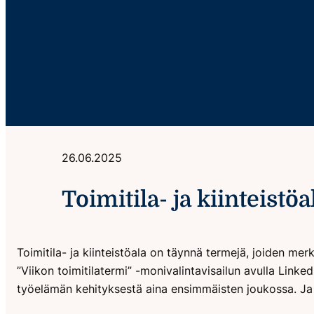
26.06.2025
Toimitila- ja kiinteistö
Toimitila- ja kiinteistöala on täynnä termejä, joiden mer
”Viikon toimitilatermi” -monivalintavisailun avulla Linke
työelämän kehityksestä aina ensimmäisten joukossa. Ja s