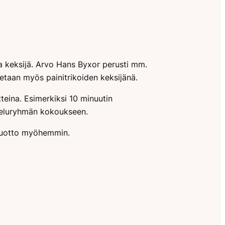
ja keksijä. Arvo Hans Byxor perusti mm.
etaan myös painitrikoiden keksijänä.
teina. Esimerkiksi 10 minuutin
teluryhmän kokoukseen.
 tuotto myöhemmin.