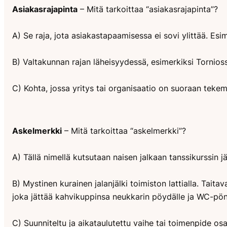
Asiakasrajapinta
– Mitä tarkoittaa “asiakasrajapinta”?
A) Se raja, jota asiakastapaamisessa ei sovi ylittää. Esi
B) Valtakunnan rajan läheisyydessä, esimerkiksi Tornioss
C) Kohta, jossa yritys tai organisaatio on suoraan tekemi
Askelmerkki
– Mitä tarkoittaa “askelmerkki”?
A) Tällä nimellä kutsutaan naisen jalkaan tanssikurssin 
B) Mystinen kurainen jalanjälki toimiston lattialla. Tait
joka jättää kahvikuppinsa neukkarin pöydälle ja WC-pö
C) Suunniteltu ja aikataulutettu vaihe tai toimenpide 