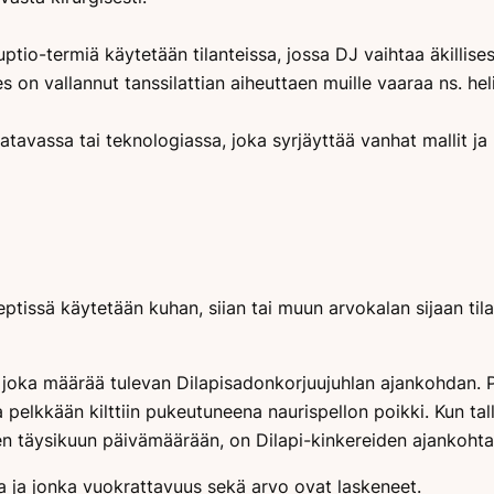
ruptio-termiä käytetään tilanteissa, jossa DJ vaihtaa äkillise
s on vallannut tanssilattian aiheuttaen muille vaaraa ns. hel
atavassa tai teknologiassa, joka syrjäyttää vanhat mallit j
eptissä käytetään kuhan, siian tai muun arvokalan sijaan tila
li, joka määrää tulevan Dilapisadonkorjuujuhlan ajankohdan.
a pelkkään kilttiin pukeutuneena naurispellon poikki. Kun ta
n täysikuun päivämäärään, on Dilapi-kinkereiden ajankohta s
ia ja jonka vuokrattavuus sekä arvo ovat laskeneet.