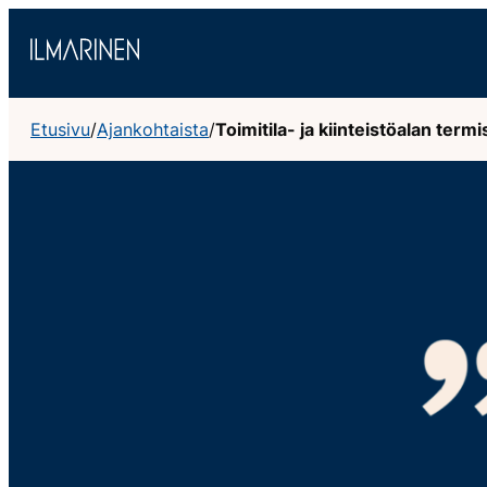
Siirry
sisältöön
Etusivu
/
Ajankohtaista
/
Toimitila- ja kiinteistöalan termi