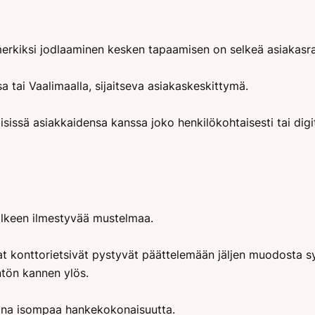
merkiksi jodlaaminen kesken tapaamisen on selkeä asiakasraja
a tai Vaalimaalla, sijaitseva asiakaskeskittymä.
sissä asiakkaidensa kanssa joko henkilökohtaisesti tai digit
jälkeen ilmestyvää mustelmaa.
avat konttorietsivät pystyvät päättelemään jäljen muodosta s
ntön kannen ylös.
osana isompaa hankekokonaisuutta.