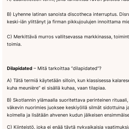
B) Lyhenne latinan sanoista
discotheca interruptus
. Dis
keski-iän ylittänyt ja firman pikkujoulujen innoittama mie
C) Merkittävä murros vallitsevassa markkinassa, toimint
toimia.
Dilapidated
– Mitä tarkoittaa “dilapidated”?
A) Tätä termiä käytetään silloin, kun klassisessa kalares
kuha meunière” ei sisällä kuhaa, vaan tilapiaa.
B) Skotlannin ylämaalla suoritettava perinteinen rituaa
väkevin nuorimies juoksee keskiyöllä silmät sidottuina j
kolmella ja lisätään ahvenen kudun jälkeisen ensimmäise
C) Kiinteistö, joka ei enää täytä nykyaikaisia vaatimuks