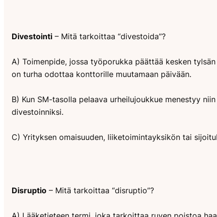
Divestointi
– Mitä tarkoittaa “divestoida”?
A) Toimenpide, jossa työporukka päättää kesken tylsän 
on turha odottaa konttorille muutamaan päivään.
B) Kun SM-tasolla pelaava urheilujoukkue menestyy niin 
divestoinniksi.
C) Yrityksen omaisuuden, liiketoimintayksikön tai sijoitu
Disruptio
– Mitä tarkoittaa “disruptio”?
A) Lääketieteen termi, joka tarkoittaa ruven poistoa haav