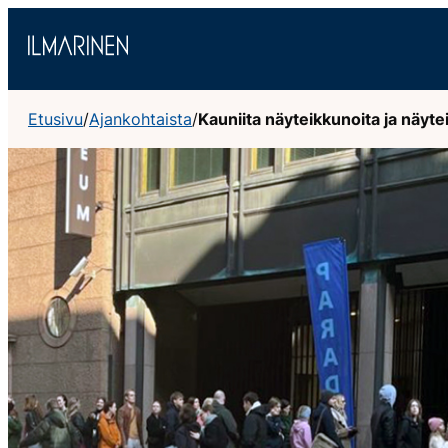
Siirry
sisältöön
Etusivu
/
Ajankohtaista
/
Kauniita näyteikkunoita ja näytei