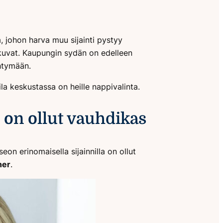
a, johon harva muu sijainti pystyy
kkuvat. Kaupungin sydän on edelleen
ihtymään.
la keskustassa on heille nappivalinta.
on ollut vauhdikas
n erinomaisella sijainnilla on ollut
ner
.