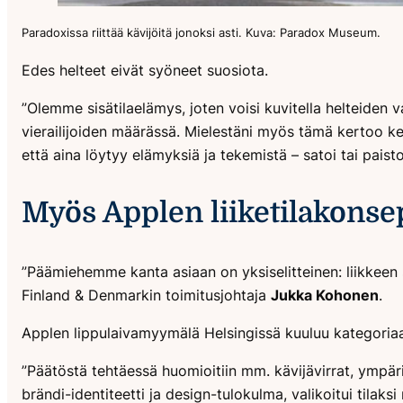
Paradoxissa riittää kävijöitä jonoksi asti. Kuva: Paradox Museum.
Edes helteet eivät syöneet suosiota.
”Olemme sisätilaelämys, joten voisi kuvitella helteide
vierailijoiden määrässä. Mielestäni myös tämä kertoo kesk
että aina löytyy elämyksiä ja tekemistä – satoi tai paisto
Myös Applen liiketilakonsep
”Päämiehemme kanta asiaan on yksiselitteinen: liikkeen si
Finland & Denmarkin toimitusjohtaja
Jukka Kohonen
.
Applen lippulaivamyymälä Helsingissä kuuluu kategoriaan 
”Päätöstä tehtäessä huomioitiin mm. kävijävirrat, ympäril
brändi-identiteetti ja design-tulokulma, valikoitui tilaks