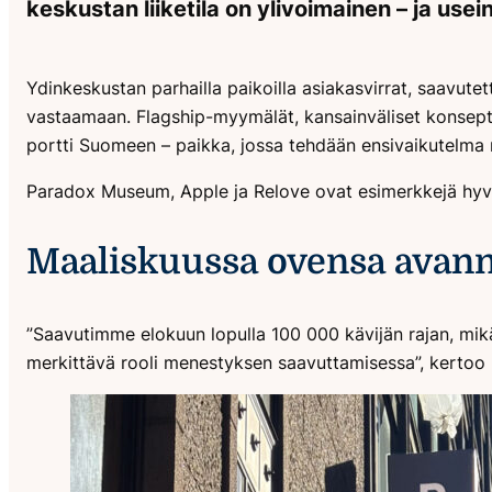
keskustan liiketila on ylivoimainen – ja use
Ydinkeskustan parhailla paikoilla asiakasvirrat, saavute
vastaamaan. Flagship-myymälät, kansainväliset konseptit
portti Suomeen – paikka, jossa tehdään ensivaikutelma m
Paradox Museum, Apple ja Relove ovat esimerkkejä hyvin e
Maaliskuussa ovensa avann
”Saavutimme elokuun lopulla 100 000 kävijän rajan, mikä
merkittävä rooli menestyksen saavuttamisessa”, kerto