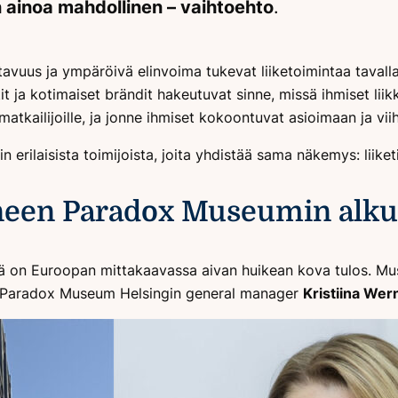
in ainoa mahdollinen – vaihtoehto
.
ttavuus ja ympäröivä elinvoima tukevat liiketoimintaa tavall
 ja kotimaiset brändit hakeutuvat sinne, missä ihmiset lii
atkailijoille, ja jonne ihmiset kokoontuvat asioimaan ja vi
rilaisista toimijoista, joita yhdistää sama näkemys: liiketi
een Paradox Museumin alku 
 on Euroopan mittakaavassa aivan huikean kova tulos. Museo
o Paradox Museum Helsingin general manager
Kristiina Wer