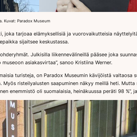
tia. Kuvat: Paradox Museum
oka tarjoaa elämyksellisiä ja vuorovaikutteisia näyttelyitä
ikepaikka sijaitsee keskustassa.
deryhmät. Julkisilla liikennevälineillä pääsee joka suunna
o museoon asiakasvirtaa”, sanoo Kristiina Werner.
omaisia turisteja, on Paradox Museumin kävijöistä valtaosa su
ja. Myös risteilyalusten saapuminen näkyy meillä heti. Mut
inen enemmistö oli suomalaisia, heinäkuussa peräti 98 %”, ja