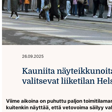
26.09.2025
Kauniita näyteikkunoita
valitsevat liiketilan He
Viime aikoina on puhuttu paljon toimitilamar
kuitenkin näyttää, että vetovoima säilyy vahv