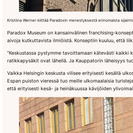
Kristiina Werner kiittää Paradoxin menestyksestä erinomaista sijain
Paradox Museum on kansainvälinen franchising-konsepti, j
aivoja kutkuttavista ilmiöistä. Konseptiin kuuluu, että li
”Keskustassa pystymme tavoittamaan kätevästi kaikki koh
ratikkapysäkit ovat lähellä. Ja Kauppatorin läheisyys tu
Vaikka Helsingin keskusta vilisee erityisesti kesällä ulk
Espan puiston vieressä tuo meille ulkomaalaisia turiste
että erityisesti kesä- ja heinäkuussa kävijöiden ylivoima