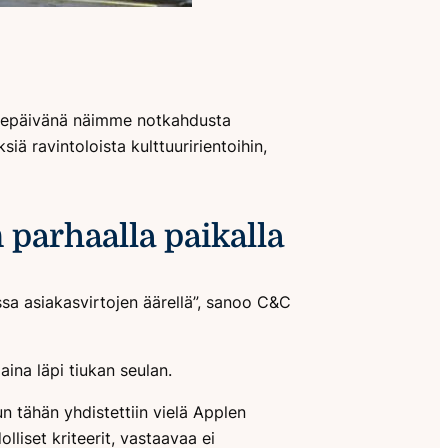
ellepäivänä näimme notkahdusta
iä ravintoloista kulttuuririentoihin,
 parhaalla paikalla
assa asiakasvirtojen äärellä”, sanoo C&C
ina läpi tiukan seulan.
un tähän yhdistettiin vielä Applen
lliset kriteerit, vastaavaa ei