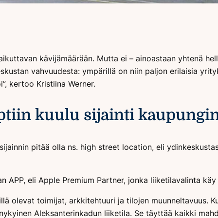
n vaikuttavan kävijämäärään. Mutta ei – ainoastaan yhtenä h
ustan vahvuudesta: ympärillä on niin paljon erilaisia yrityks
i”, kertoo Kristiina Werner.
tiin kuulu sijainti kaupungin
jainnin pitää olla ns. high street location, eli ydinkeskust
APP, eli Apple Premium Partner, jonka liiketilavalinta käy a
lä olevat toimijat, arkkitehtuuri ja tilojen muunneltavuus. K
i nykyinen Aleksanterinkadun liiketila. Se täyttää kaikki mahdo