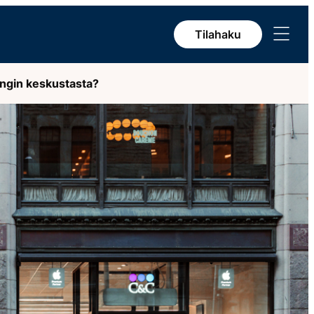
Avaa
Tilahaku
valikko
singin keskustasta?