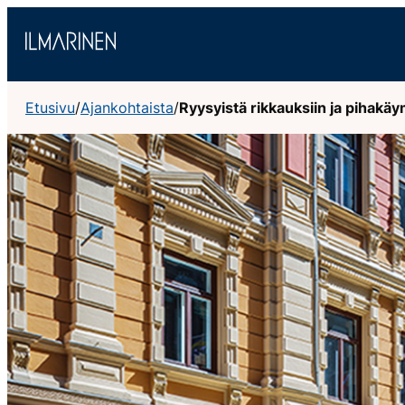
Siirry
sisältöön
Etusivu
/
Ajankohtaista
/
Ryysyistä rikkauksiin ja pihakäy