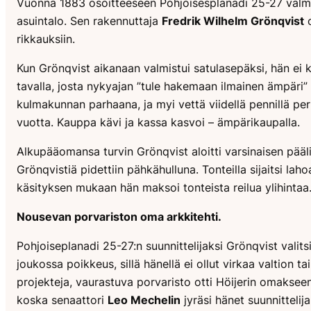
Vuonna 1883 osoitteeseen Pohjoisesplanadi 25-27 valmist
asuintalo. Sen rakennuttaja
Fredrik Wilhelm Grönqvist
o
rikkauksiin.
Kun Grönqvist aikanaan valmistui satulasepäksi, hän ei 
tavalla, josta nykyajan ”tule hakemaan ilmainen ämpäri” 
kulmakunnan parhaana, ja myi vettä viidellä pennillä pe
vuotta. Kauppa kävi ja kassa kasvoi – ämpärikaupalla.
Alkupääomansa turvin Grönqvist aloitti varsinaisen pääli
Grönqvistiä pidettiin pähkähulluna. Tonteilla sijaitsi lah
käsityksen mukaan hän maksoi tonteista reilua ylihintaa
Nousevan porvariston oma arkkitehti.
Pohjoiseplanadi 25-27:n suunnittelijaksi Grönqvist valit
joukossa poikkeus, sillä hänellä ei ollut virkaa valtion t
projekteja, vaurastuva porvaristo otti Höijerin omaksee
koska senaattori
Leo Mechelin
jyräsi hänet suunnittelij