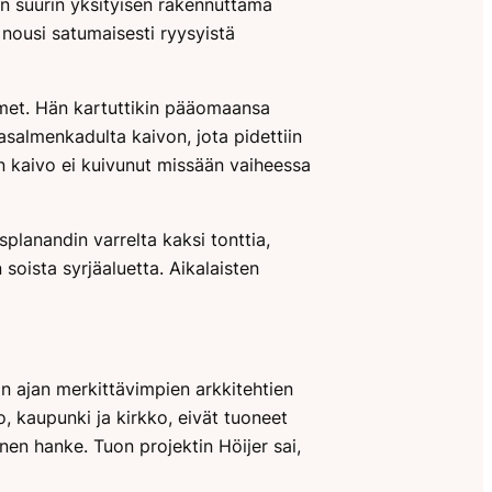
en suurin yksityisen rakennuttama
 nousi satumaisesti ryysyistä
oimet. Hän kartuttikin pääomaansa
asalmenkadulta kaivon, jota pidettiin
in kaivo ei kuivunut missään vaiheessa
planandin varrelta kaksi tonttia,
 soista syrjäaluetta. Aikalaisten
on ajan merkittävimpien arkkitehtien
io, kaupunki ja kirkko, eivät tuoneet
nen hanke. Tuon projektin Höijer sai,