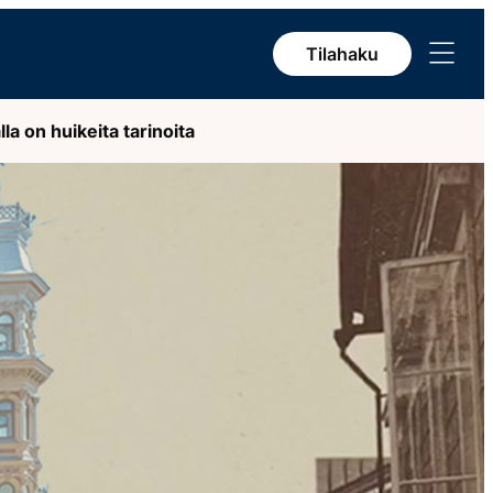
Avaa
Tilahaku
valikko
la on huikeita tarinoita