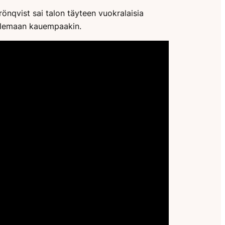
rönqvist sai talon täyteen vuokralaisia
ihailemaan kauempaakin.