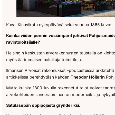
Kuva: Kluuvikatu nykypäivänä sekä vuonna 1865.Kuva: Il
Kuinka viiden pennin vesiämpärit johtivat Pohjoismaid
ravintoloitsijalle?
Helsingin keskustan arvorakennusten taustalla on kiehto
myös äärimmäisen haluttuja toimitiloja.
Ilmarisen
Arvoisat rakennukset
-podcasteissa arkkitehti
artikkelissa perehdytään kahden
Theodor Höijerin
Pohjo
Mutta kuinka 1800-luvulla rakennetut talot voivat tarjot
arvokohteiden saneeraaminen on moderneiksi ja nykyaik
Satulasepän oppipojasta grynderiksi.