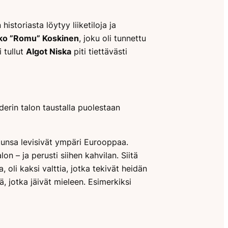
istoriasta löytyy liiketiloja ja
ko ”Romu” Koskinen
, joku oli tunnettu
 tullut
Algot Niska
piti tiettävästi
derin talon taustalla puolestaan
kunsa levisivät ympäri Eurooppaa.
n – ja perusti siihen kahvilan. Siitä
, oli kaksi valttia, jotka tekivät heidän
ä, jotka jäivät mieleen. Esimerkiksi