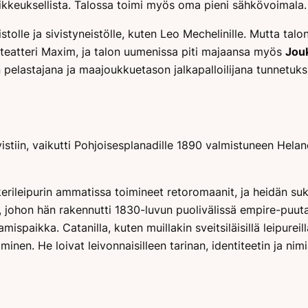
ikkeuksellista. Talossa toimi myös oma pieni sähkövoimala.
olle ja sivistyneistölle, kuten Leo Mechelinille. Mutta talon h
vateatteri Maxim, ja talon uumenissa piti majaansa myös
Jou
n pelastajana ja maajoukkuetason jalkapalloilijana tunnetuksi
istiin, vaikutti Pohjoisesplanadille 1890 valmistuneen Helan
erileipurin ammatissa toimineet retoromaanit, ja heidän su
 johon hän rakennutti 1830-luvun puolivälissä empire-puutalo
ispaikka. Catanilla, kuten muillakin sveitsiläisillä leipureilla
nen. He loivat leivonnaisilleen tarinan, identiteetin ja nimi