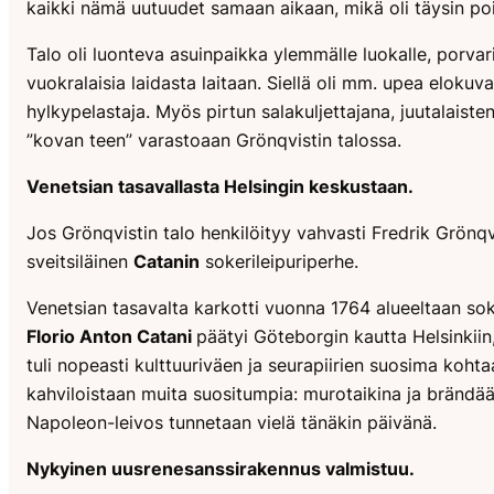
kaikki nämä uutuudet samaan aikaan, mikä oli täysin po
Talo oli luonteva asuinpaikka ylemmälle luokalle, porvarist
vuokralaisia laidasta laitaan. Siellä oli mm. upea eloku
hylkypelastaja. Myös pirtun salakuljettajana, juutalaiste
”kovan teen” varastoaan Grönqvistin talossa.
Venetsian tasavallasta Helsingin keskustaan.
Jos Grönqvistin talo henkilöityy vahvasti Fredrik Grönqv
sveitsiläinen
Catanin
sokerileipuriperhe.
Venetsian tasavalta karkotti vuonna 1764 alueeltaan sok
Florio Anton Catani
päätyi Göteborgin kautta Helsinkiin,
tuli nopeasti kulttuuriväen ja seurapiirien suosima kohtaam
kahviloistaan muita suositumpia: murotaikina ja brändäämi
Napoleon-leivos tunnetaan vielä tänäkin päivänä.
Nykyinen uusrenesanssirakennus valmistuu.