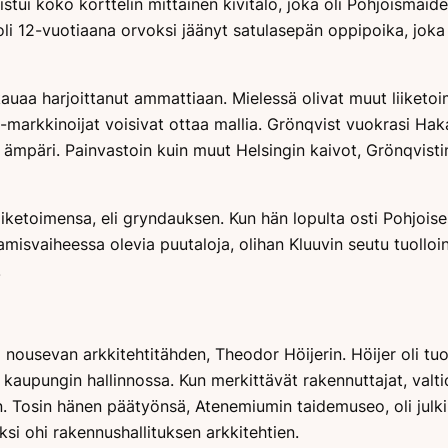
ui koko korttelin mittainen kivitalo, joka oli Pohjoismaid
li 12-vuotiaana orvoksi jäänyt satulasepän oppipoika, joka
kauaa harjoittanut ammattiaan. Mielessä olivat muut liiket
-markkinoijat voisivat ottaa mallia. Grönqvist vuokrasi Hak
r ämpäri. Painvastoin kuin muut Helsingin kaivot, Grönqvist
iketoimensa, eli gryndauksen. Kun hän lopulta osti Pohjoises
oamisvaiheessa olevia puutaloja, olihan Kluuvin seutu tuolloin
.
si nousevan arkkitehtitähden, Theodor Höijerin. Höijer oli tu
ai kaupungin hallinnossa. Kun merkittävät rakennuttajat, valt
n. Tosin hänen päätyönsä, Atenemiumin taidemuseo, oli julki
aksi ohi rakennushallituksen arkkitehtien.