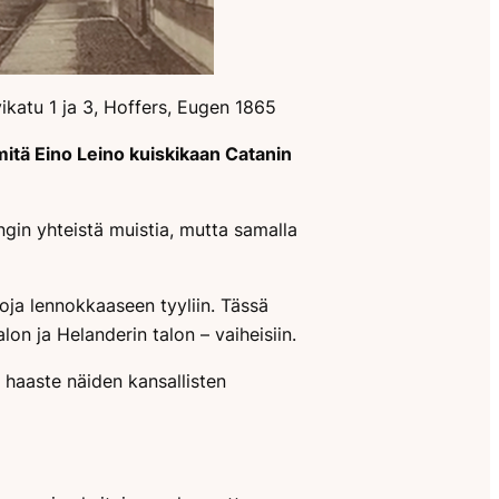
katu 1 ja 3, Hoffers, Eugen 1865
itä Eino Leino kuiskikaan Catanin
gin yhteistä muistia, mutta samalla
ja lennokkaaseen tyyliin. Tässä
on ja Helanderin talon – vaiheisiin.
n haaste näiden kansallisten