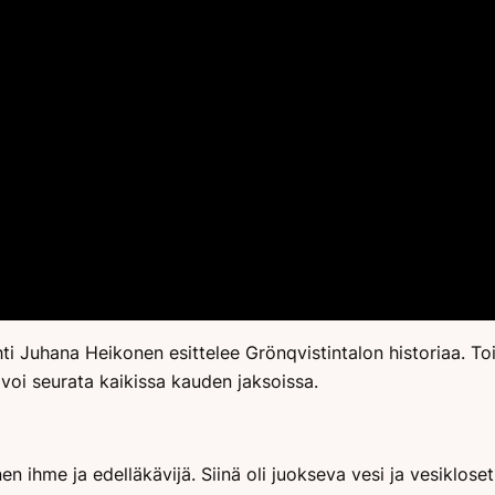
i Juhana Heikonen esittelee Grönqvistintalon historiaa. T
 voi seurata kaikissa kauden jaksoissa.
en ihme ja edelläkävijä. Siinä oli juokseva vesi ja vesiklose