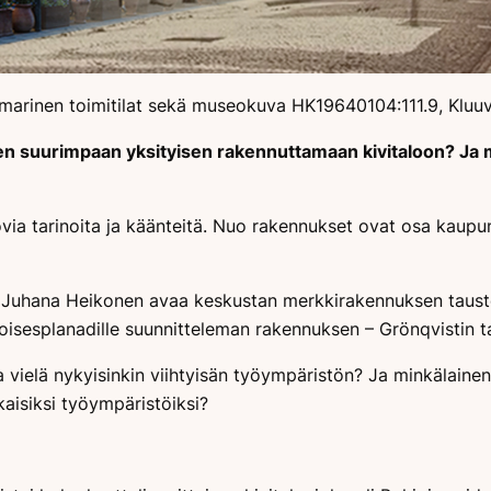
marinen toimitilat sekä museokuva HK19640104:111.9, Kluuvi
en suurimpaan yksityisen rakennuttamaan kivitaloon? Ja m
via tarinoita ja käänteitä. Nuo rakennukset ovat osa kaupun
 Juhana Heikonen avaa keskustan merkkirakennuksen tausto
isesplanadille suunnitteleman rakennuksen – Grönqvistin tal
a vielä nykyisinkin viihtyisän työympäristön? Ja minkälaine
aisiksi työympäristöiksi?