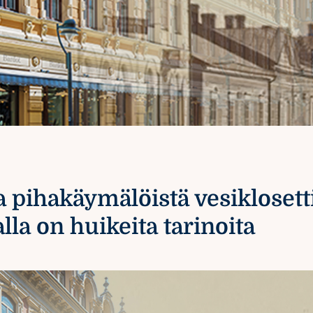
a pihakäymälöistä vesiklosett
la on huikeita tarinoita