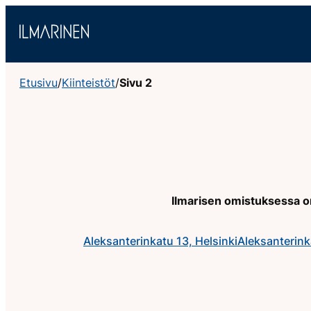
Siirry
sisältöön
Etusivu
/
Kiinteistöt
/
Sivu 2
Ilmarisen omistuksessa on 
Aleksanterinkatu 13, Helsinki
Aleksanterink