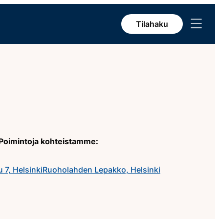
Avaa
Tilahaku
valikko
ä. Poimintoja kohteistamme:
 7, Helsinki
Ruoholahden Lepakko, Helsinki