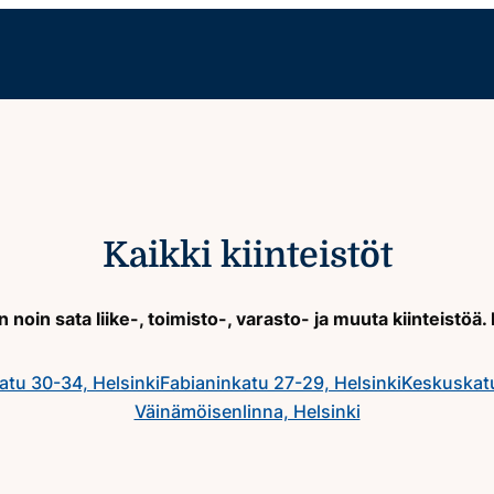
Kaikki kiinteistöt
noin sata liike-, toimisto-, varasto- ja muuta kiinteistö
atu 30-34, Helsinki
Fabianinkatu 27-29, Helsinki
Keskuskatu
Väinämöisenlinna, Helsinki