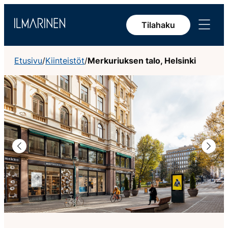
Siirry
Avaa
sisältöön
Tilahaku
valikko
Etusivu
/
Kiinteistöt
/
Merkuriuksen talo, Helsinki
Edellinen
Seura
Arvokiinteistö