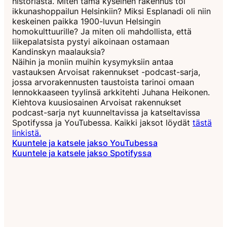
historiasta. Miten tämä kyseinen rakennus toi
ikkunashoppailun Helsinkiin? Miksi Esplanadi oli niin
keskeinen paikka 1900-luvun Helsingin
homokulttuurille? Ja miten oli mahdollista, että
liikepalatsista pystyi aikoinaan ostamaan
Kandinskyn maalauksia?
Näihin ja moniin muihin kysymyksiin antaa
vastauksen Arvoisat rakennukset -podcast-sarja,
jossa arvorakennusten taustoista tarinoi omaan
lennokkaaseen tyylinsä arkkitehti Juhana Heikonen.
Kiehtova kuusiosainen Arvoisat rakennukset
podcast-sarja nyt kuunneltavissa ja katseltavissa
Spotifyssa ja YouTubessa. Kaikki jaksot löydät
tästä
linkistä.
Kuuntele ja katsele jakso YouTubessa
Kuuntele ja katsele jakso Spotifyssa