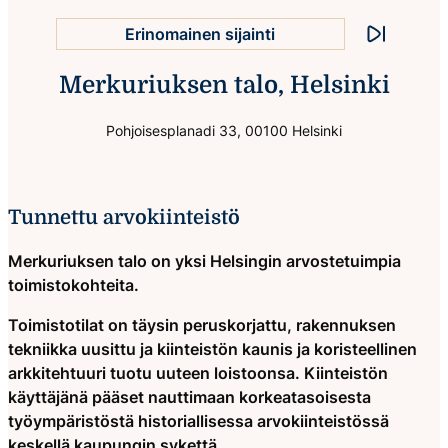
Erinomainen sijainti
Pysäytä ani
Hieno rakennus ydinkeskustassa
Merkuriuksen talo, Helsinki
Loistavat yhteydet
Pohjoisesplanadi 33, 00100 Helsinki
Monipuoliset palvelut
Tunnettu arvokiinteistö
Merkuriuksen talo on yksi Helsingin arvostetuimpia
toimistokohteita.
Toimistotilat on täysin peruskorjattu, rakennuksen
tekniikka uusittu ja kiinteistön kaunis ja koristeellinen
arkkitehtuuri tuotu uuteen loistoonsa. Kiinteistön
käyttäjänä pääset nauttimaan korkeatasoisesta
työympäristöstä historiallisessa arvokiinteistössä
keskellä kaupungin sykettä.