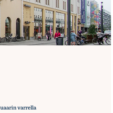
nimaatio
uaarin varrella