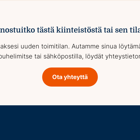
nostuitko tästä kiinteistöstä tai sen til
taksesi uuden toimitilan. Autamme sinua löytämään
uhelimitse tai sähköpostilla, löydät yhteystie
Ota yhteyttä