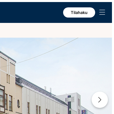
Avaa
Tilahaku
valikko
Seuraava