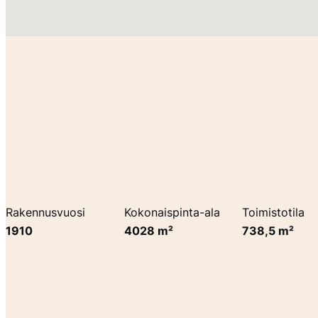
Rakennusvuosi
Kokonaispinta-ala
Toimistotila
1910
4028 m²
738,5 m²