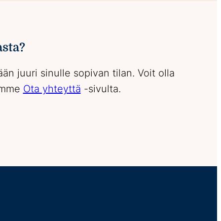
asta?
 juuri sinulle sopivan tilan. Voit olla
tomme
Ota yhteyttä
-sivulta.