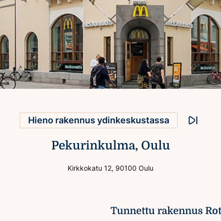
Erinomainen sijainti
Hieno rakennus ydinkeskustassa
Monipuoliset palvelut
Pysäytä a
Pekurinkulma, Oulu
Kirkkokatu 12, 90100 Oulu
Tunnettu rakennus Rot