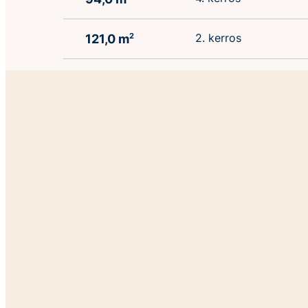
2. kerros
121,0 m
2