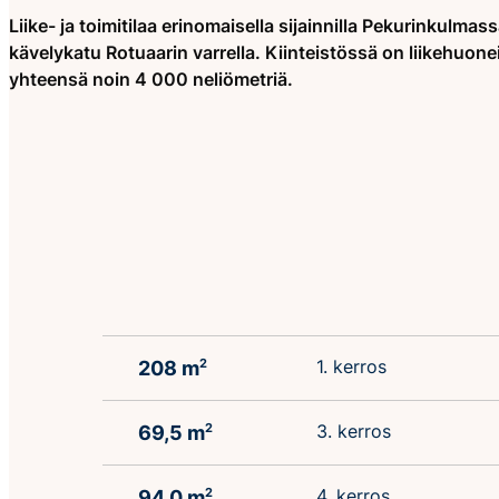
Liike- ja toimitilaa erinomaisella sijainnilla Pekurinkulm
kävelykatu Rotuaarin varrella. Kiinteistössä on liikehuonei
yhteensä noin 4 000 neliömetriä.
1. kerros
208 m
2
3. kerros
69,5 m
2
4. kerros
94,0 m
2