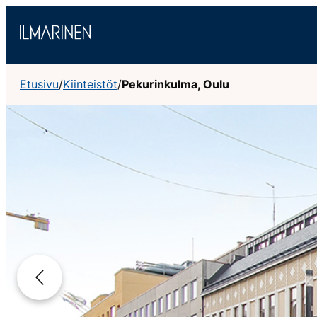
Siirry
sisältöön
Etusivu
/
Kiinteistöt
/
Pekurinkulma, Oulu
Edellinen