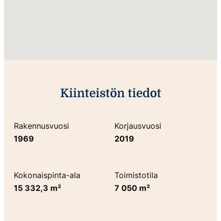
Kiinteistön tiedot
Rakennusvuosi
Korjausvuosi
1969
2019
Kokonaispinta-ala
Toimistotila
15 332,3 m²
7 050 m²