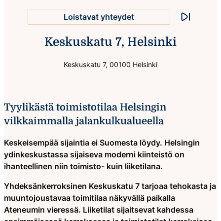
Loistavat yhteydet
Pysäytä ani
Keskuskatu 7, Helsinki
Monipuoliset palvelut
Keskuskatu 7, 00100 Helsinki
Tyylikästä toimistotilaa Helsingin
vilkkaimmalla jalankulkualueella
Keskeisempää sijaintia ei Suomesta löydy. Helsingin
ydinkeskustassa sijaiseva moderni kiinteistö on
ihanteellinen niin toimisto- kuin liiketilana.
Yhdeksänkerroksinen Keskuskatu 7 tarjoaa tehokasta ja
muuntojoustavaa toimitilaa näkyvällä paikalla
Ateneumin vieressä. Liiketilat sijaitsevat kahdessa