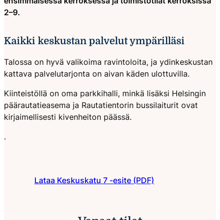
ensimmäisessä kerroksessa ja toimistotilat kerroksissa
2–9.
Kaikki keskustan palvelut ympärilläsi
Talossa on hyvä valikoima ravintoloita, ja ydinkeskustan
kattava palvelutarjonta on aivan käden ulottuvilla.
Kiinteistöllä on oma parkkihalli, minkä lisäksi Helsingin
päärautatieasema ja Rautatientorin bussilaiturit ovat
kirjaimellisesti kivenheiton päässä.
.
Lataa Keskuskatu 7 -esite (PDF)