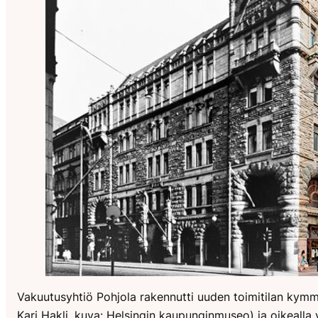
Vakuutusyhtiö Pohjola rakennutti uuden toimitilan kymm
Kari Hakli, kuva: Helsingin kaupunginmuseo) ja oikealla