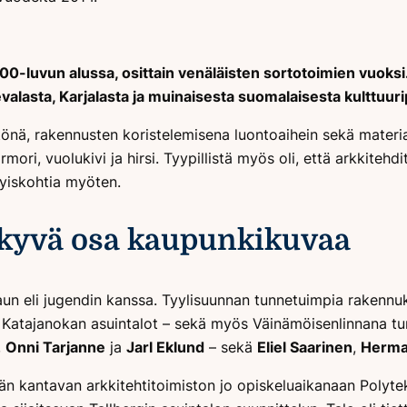
vun alussa, osittain venäläisten sortotoimien vuoksi. Taite
alasta, Karjalasta ja muinaisesta suomalaisesta kulttuuri
nä, rakennusten koristelemisena luontoaihein sekä materiaa
mori, vuolukivi ja hirsi. Tyypillistä myös oli, että arkkitehd
tyiskohtia myöten.
äkyvä osa kaupunkikuvaa
ouveaun eli jugendin kanssa. Tyylisuunnan tunnetuimpia rake
ja Katajanokan asuintalot – sekä myös Väinämöisenlinnana tu
,
Onni Tarjanne
ja
Jarl Eklund
– sekä
Eliel Saarinen
,
Herma
än kantavan arkkitehtitoimiston jo opiskeluaikanaan Polytek