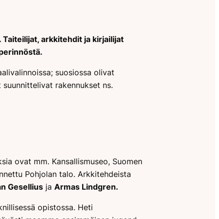
ilijat, arkkitehdit ja kirjailijat
perinnöstä.
livalinnoissa; suosiossa olivat
it suunnittelivat rakennukset ns.
nnuksia ovat mm. Kansallismuseo, Suomen
nnettu Pohjolan talo. Arkkitehdeista
n Gesellius
ja
Armas Lindgren.
nillisessä opistossa. Heti