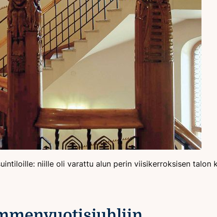
tiloille: niille oli varattu alun perin viisikerroksisen talon 
ymmenvuotisjuhliin