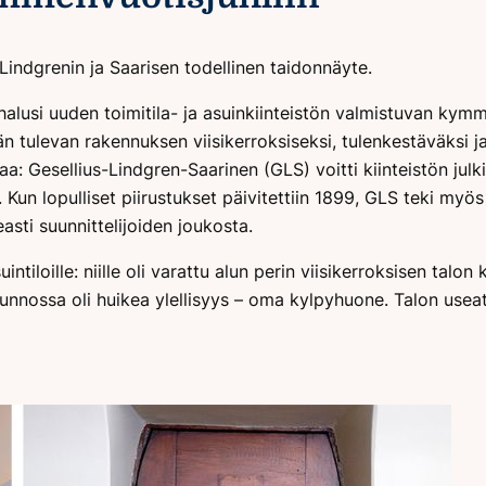
Lindgrenin ja Saarisen todellinen taidonnäyte.
alusi uuden toimitila- ja asuinkiinteistön valmistuvan kymme
än tulevan rakennuksen viisikerroksiseksi, tulenkestäväksi ja 
tajaa: Gesellius-Lindgren-Saarinen (GLS) voitti kiinteistön jul
. Kun lopulliset piirustukset päivitettiin 1899, GLS teki myö
sti suunnittelijoiden joukosta.
ntiloille: niille oli varattu alun perin viisikerroksisen talon
sunnossa oli huikea ylellisyys – oma kylpyhuone. Talon usea