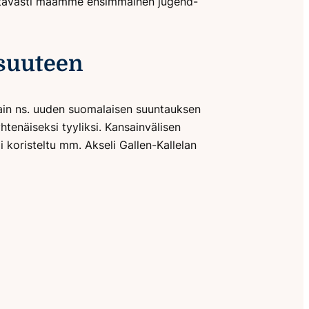
 tiettävästi maamme ensimmäinen jugend-
isuuteen
arhain ns. uuden suomalaisen suuntauksen
tenäiseksi tyyliksi. Kansainvälisen
 koristeltu mm. Akseli Gallen-Kallelan