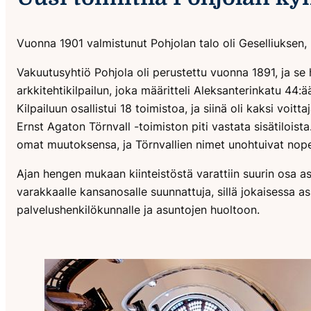
Vuonna 1901 valmistunut Pohjolan talo oli Geselliuksen, 
Vakuutusyhtiö Pohjola oli perustettu vuonna 1891, ja se h
arkkitehtikilpailun, joka määritteli Aleksanterinkatu 44:ä
Kilpailuun osallistui 18 toimistoa, ja siinä oli kaksi voit
Ernst Agaton Törnvall -toimiston piti vastata sisätiloista
omat muutoksensa, ja Törnvallien nimet unohtuivat nopea
Ajan hengen mukaan kiinteistöstä varattiin suurin osa asui
varakkaalle kansanosalle suunnattuja, sillä jokaisessa a
palvelushenkilökunnalle ja asuntojen huoltoon.