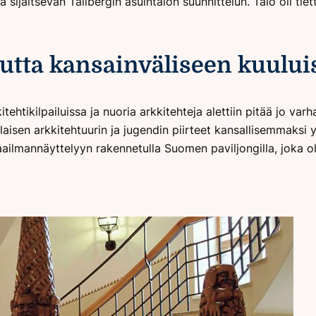
sa sijaitsevan Tallbergin asuintalon suunnittelun. Talo oli
utta kansainväliseen kuulu
kitehtikilpailuissa ja nuoria arkkitehteja alettiin pitää jo v
sen arkkitehtuurin ja jugendin piirteet kansallisemmaksi yh
ilmannäyttelyyn rakennetulla Suomen paviljongilla, joka oli