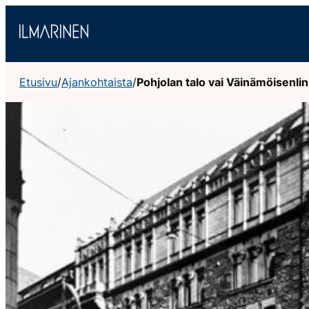
Siirry
sisältöön
Etusivu
/
Ajankohtaista
/
Pohjolan talo vai Väinämöisenli