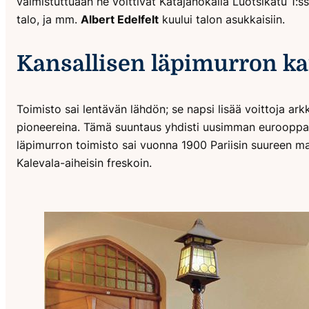
valmistuttuaan he voittivat Katajanokalla Luotsikatu 1:s
talo, ja mm.
Albert Edelfelt
kuului talon asukkaisiin.
Kansallisen läpimurron ka
Toimisto sai lentävän lähdön; se napsi lisää voittoja ark
pioneereina. Tämä suuntaus yhdisti uusimman eurooppalai
läpimurron toimisto sai vuonna 1900 Pariisin suureen maa
Kalevala-aiheisin freskoin.