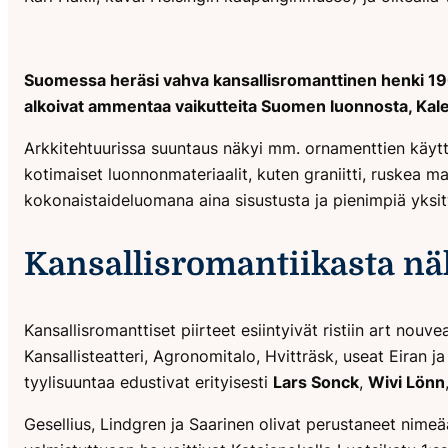
Suomessa heräsi vahva kansallisromanttinen henki 1900-lu
alkoivat ammentaa vaikutteita Suomen luonnosta, Kalev
Arkkitehtuurissa suuntaus näkyi mm. ornamenttien käyttö
kotimaiset luonnonmateriaalit, kuten graniitti, ruskea mar
kokonaistaideluomana aina sisustusta ja pienimpiä yksi
Kansallisromantiikasta n
Kansallisromanttiset piirteet esiintyivät ristiin art n
Kansallisteatteri, Agronomitalo, Hvitträsk, useat Eiran 
tyylisuuntaa edustivat erityisesti
Lars Sonck
,
Wivi Lönn
Gesellius, Lindgren ja Saarinen olivat perustaneet nimeä