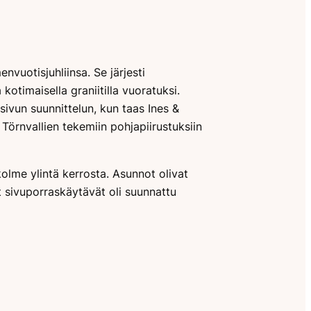
nvuotisjuhliinsa. Se järjesti
kotimaisella graniitilla vuoratuksi.
kisivun suunnittelun, kun taas Ines &
s Törnvallien tekemiin pohjapiirustuksiin
 kolme ylintä kerrosta. Asunnot olivat
t sivuporraskäytävät oli suunnattu