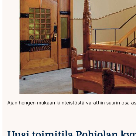
Ajan hengen mukaan kiinteistöstä varattiin suurin osa asuin
Uusi toimitila Pohjolan k