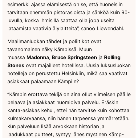
esimerkki ajassa elämisestä on se, että huoneisiin
tarvitaan enemmän pistorasioista ja sähköä kuin 90-
luvulla, koska ihmisillä saattaa olla jopa useita
lataamista vaativia älylaitteita”, sanoo Liewendahl.
Maailmanluokan tähdet ja poliitikot ovat
tavanomainen näky Kämpissä. Muun
muassa
Madonna
,
Bruce Springsteen
ja
Rolling
Stones
ovat majailleet hotellissa. Uusia luksusluokan
hotelleja on perustettu Helsinkiin, mikä saa vaativat
asiakkaat palaamaan Kämpiin?
”Kämpin erottava tekijä on aina ollut viimeisen päälle
pelaava ja asiakkaat huomioiva palvelu. Eräskin
kanta-asiakas kehui, ettei hän tarvitse kuin kohottaa
kulmakarvaansa, niin hänen tarpeensa ymmärretään.
Kun palveluun lisää arvokkaan historian ja
laadukkaat puitteet, syntyy lähes mystinen Kämp-