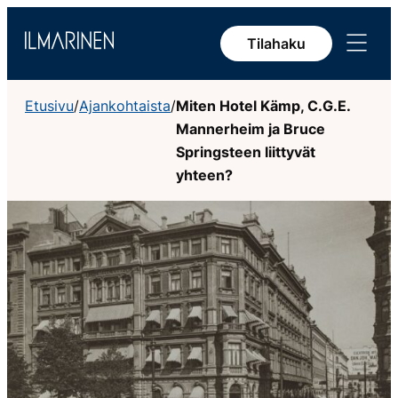
Siirry
Avaa
sisältöön
Tilahaku
valikko
Etusivu
/
Ajankohtaista
/
Miten Hotel Kämp, C.G.E.
Mannerheim ja Bruce
Springsteen liittyvät
yhteen?