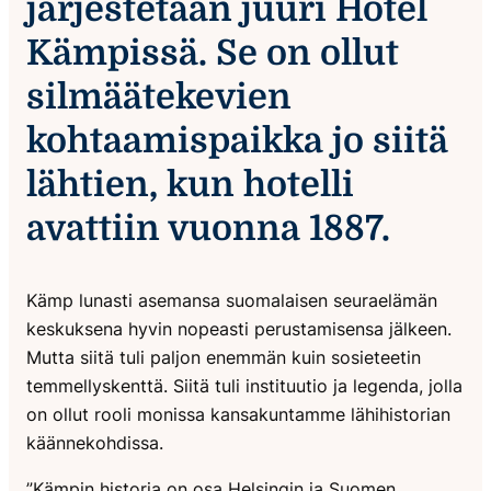
järjestetään juuri Hotel
Kämpissä. Se on ollut
silmäätekevien
kohtaamispaikka jo siitä
lähtien, kun hotelli
avattiin vuonna 1887.
Kämp lunasti asemansa suomalaisen seuraelämän
keskuksena hyvin nopeasti perustamisensa jälkeen.
Mutta siitä tuli paljon enemmän kuin sosieteetin
temmellyskenttä. Siitä tuli instituutio ja legenda, jolla
on ollut rooli monissa kansakuntamme lähihistorian
käännekohdissa.
”Kämpin historia on osa Helsingin ja Suomen