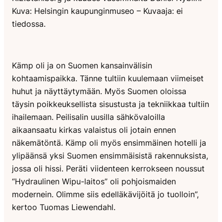
Kuva: Helsingin kaupunginmuseo – Kuvaaja: ei
tiedossa.
Kämp oli ja on Suomen kansainvälisin
kohtaamispaikka. Tänne tultiin kuulemaan viimeiset
huhut ja näyttäytymään. Myös Suomen oloissa
täysin poikkeuksellista sisustusta ja tekniikkaa tultiin
ihailemaan. Peilisalin uusilla sähkövaloilla
aikaansaatu kirkas valaistus oli jotain ennen
näkemätöntä. Kämp oli myös ensimmäinen hotelli ja
ylipäänsä yksi Suomen ensimmäisistä rakennuksista,
jossa oli hissi. Peräti viidenteen kerrokseen noussut
“Hydraulinen Wipu-laitos” oli pohjoismaiden
modernein. Olimme siis edelläkävijöitä jo tuolloin”,
kertoo Tuomas Liewendahl.