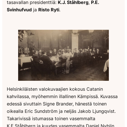
tasavallan presidenttiä:
K.J. Ståhlberg
,
P.E.
Svinhufvud
ja
Risto Ryti
.
Helsinkiläisten valokuvaajien kokous Catanin
kahvilassa, myöhemmin illallinen Kämpissä. Kuvassa
edessä sivuttain Signe Brander, hänestä toinen
oikealla Eric Sundström ja neljäs Jakob Ljungqvist.
Takarivissä istumassa toinen vasemmalta
K.E.Ståhlberg ja kuudes vasemmalta Daniel Nyblin.