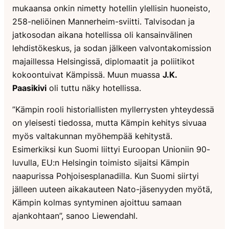
mukaansa onkin nimetty hotellin ylellisin huoneisto,
258-neliöinen Mannerheim-sviitti. Talvisodan ja
jatkosodan aikana hotellissa oli kansainvälinen
lehdistökeskus, ja sodan jälkeen valvontakomission
majaillessa Helsingissä, diplomaatit ja poliitikot
kokoontuivat Kämpissä. Muun muassa
J.K.
Paasikivi
oli tuttu näky hotellissa.
”Kämpin rooli historiallisten myllerrysten yhteydessä
on yleisesti tiedossa, mutta Kämpin kehitys sivuaa
myös valtakunnan myöhempää kehitystä.
Esimerkiksi kun Suomi liittyi Euroopan Unioniin 90-
luvulla, EU:n Helsingin toimisto sijaitsi Kämpin
naapurissa Pohjoisesplanadilla. Kun Suomi siirtyi
jälleen uuteen aikakauteen Nato-jäsenyyden myötä,
Kämpin kolmas syntyminen ajoittuu samaan
ajankohtaan”, sanoo Liewendahl.