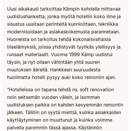
Uusi aikakausi tarkoittaa Kämpin kohdalla mittavaa
uudistushanketta, jonka myötä hotellin koko ilme ja
sisustus uusitaan perinteitä kunnioittaen, tekniikka
modernisoidaan ja asiakaskokemusta parannetaan.
Huoneista on tarkoitus tehdä kokonaisvaltaisia
tilaelämyksiä, joissa yhdistyvät tyylikäs ylellisyys ja
runsaat materiaalit. Vuonna 1999 Kämp uudistui
täysin, ja nyt ollaan vähintään yhtä suuren
muutoksen äärellä. Hankkeen suuruudesta
huolimatta hotelli pysyy auki koko remontin ajan.
”Hotelleissa on tapana tehdä ns. soft renovation
noin seitsemän vuoden välein, ja isomman
uudistuksen paikka on kahden kevyemmän remontin
jälkeen. Tällöin on syytä miettiä, kuinka asiakkaiden
käyttäytyminen on muuttunut ja kuinka voimme
palvella paremmin tässä ajassa. Käytännön