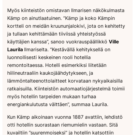
Myös kiinteistön omistavan Ilmarisen näkökulmasta
Kämp on ainutlaatuinen. ”Kämp ja koko Kämpin
kortteli on meidän kruununjalokivi, jota on kehitetty
ja tullaan kehittämään tiiviissä yhteistyössä
käyttäjien kanssa”, sanoo vuokrauspäällikkö
Ville
Laurila
Ilmariselta. “Kestävällä kehityksellä on
luonnollisesti keskeinen rooli hotellia
remontoitaessa. Hotelli esimerkiksi liitetään
hiilineutraaliin kaukojäähdytykseen, ja
lämmöntalteenottolaitteet korvataan nykyaikaisilla
ratkaisuilla. Kiinteistön automaatiojärjestelmä toimii
myös hotellin tarpeiden mukaan turhaa
energiankulutusta välttäen”, summaa Laurila.
Kun Kämp aikoinaan vuonna 1887 avattiin, lehdistö
otti hotellin suorastaan riemumielin vastaan. Sitä
kuvailtiin ”suurenmoiseksi” ja hotellin katsottiin