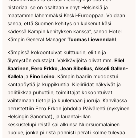
historiaa, se on osaltaan vienyt Helsinkiä ja
maatamme lähemmäksi Keski-Eurooppaa. Voidaan
sanoa, että Suomen kehitys on kulkenut käsi
kädessä Kämpin kehityksen kanssa”, sanoo Hotel
Kämpin General Manager
Tuomas Liewendahl
.
Kämpissä kokoontuivat kulttuurin, eliitin ja
älymystön edustajat. Vakikävijöitä olivat mm.
Eliel
Saarinen
,
Eero Erkko
,
Jean Sibelius
,
Akseli Gallen-
Kallela
ja
Eino Leino
. Kämpin baariin muodostui
kantapöytiä ja kuppikuntia. Kieliriidat näkyivät ja
politiikkaa puhuttiin, toimittajat kokoontuivat
vaihtamaan tietoja ja kuulemaan juoruja. Kahvilassa
perustettiin Eero Erkon johdolla Päivälehti (nykyinen
Helsingin Sanomat), ja lauantai-illan
keskustelupiireistä sai alkunsa Nuorsuomalainen
puolue, jonka piiristä ponnisti peräti kolme tulevaa