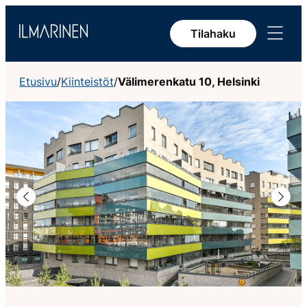
Siirry
Avaa
sisältöön
Tilahaku
valikko
Etusivu
/
Kiinteistöt
/
Välimerenkatu 10, Helsinki
Edellinen
Seura
Erinomainen sijainti