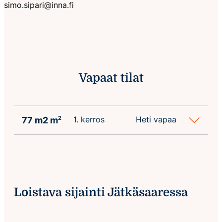
simo.sipari@inna.fi
Vapaat tilat
1. kerros
Heti vapaa
77 m2 m
2
Loistava sijainti Jätkäsaaressa