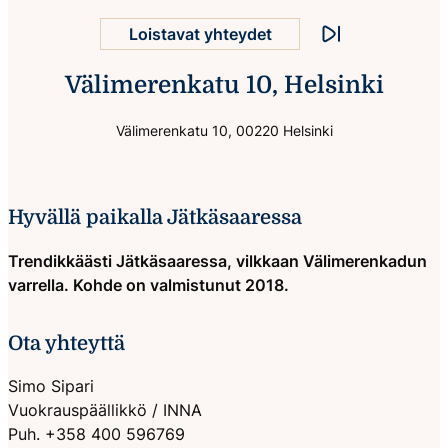
Loistavat yhteydet
Pysäytä animaatio
Välimerenkatu 10, Helsinki
Monipuoliset palvelut
Välimerenkatu 10, 00220 Helsinki
Hyvällä paikalla Jätkäsaaressa
Trendikkäästi Jätkäsaaressa, vilkkaan Välimerenkadun
varrella. Kohde on valmistunut 2018.
Ota yhteyttä
Simo Sipari
Vuokrauspäällikkö / INNA
Puh. +358 400 596769