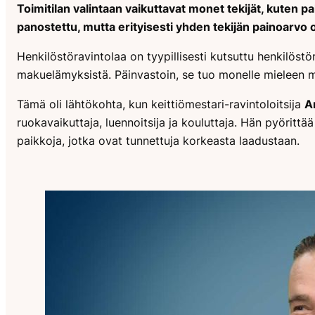
Toimitilan valintaan vaikuttavat monet tekijät, kuten pa
panostettu, mutta erityisesti yhden tekijän painoarvo 
Henkilöstöravintolaa on tyypillisesti kutsuttu henkilöstör
makuelämyksistä. Päinvastoin, se tuo monelle mieleen m
Tämä oli lähtökohta, kun keittiömestari-ravintoloitsija
A
ruokavaikuttaja, luennoitsija ja kouluttaja. Hän pyöritt
paikkoja, jotka ovat tunnettuja korkeasta laadustaan.