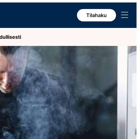
Avaa
Tilahaku
valikko
ullisesti