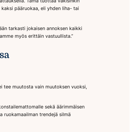
kattauksella. Tämä tuottaa väkisinkin
kaksi pääruokaa, eli yhden liha- tai
än tarkasti jokaisen annoksen kaikki
amme myös erittäin vastuullista.”
sa
 ei tee muutosta vain muutoksen vuoksi,
i konstailemattomalle sekä äärimmäisen
uraa ruokamaailman trendejä silmä