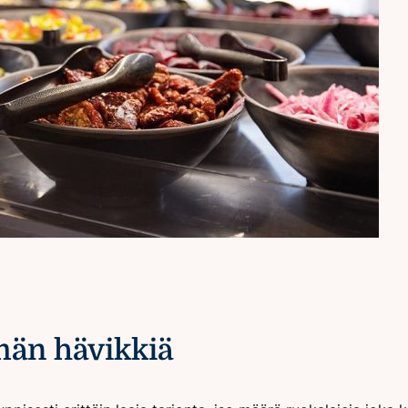
män hävikkiä