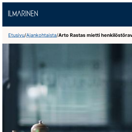
Siirry
sisältöön
Etusivu
/
Ajankohtaista
/
Arto Rastas mietti henkilöstörav