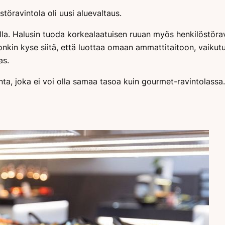
töravintola oli uusi aluevaltaus.
a. Halusin tuoda korkealaatuisen ruuan myös henkilöstöravin
in kyse siitä, että luottaa omaan ammattitaitoon, vaikutu
as.
a, joka ei voi olla samaa tasoa kuin gourmet-ravintolassa. 