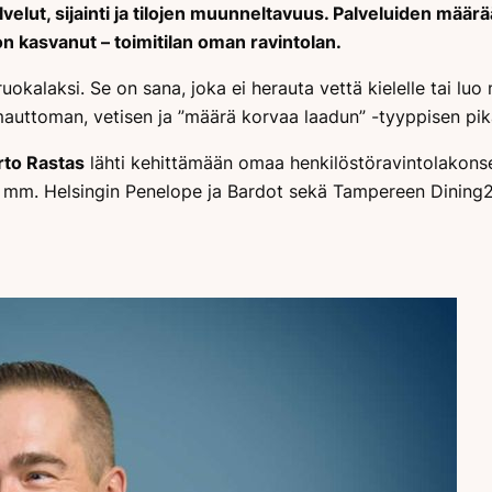
lvelut, sijainti ja tilojen muunneltavuus. Palveluiden määr
on kasvanut – toimitilan oman ravintolan.
uokalaksi. Se on sana, joka ei herauta vettä kielelle tai luo
auttoman, vetisen ja ”määrä korvaa laadun” -tyyppisen pik
rto Rastas
lähti kehittämään omaa henkilöstöravintolakonse
ää mm. Helsingin Penelope ja Bardot sekä Tampereen Dining26