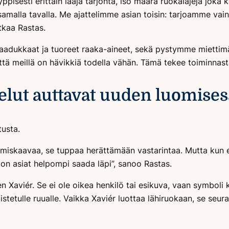
yppisesti erittäin laaja tarjonta, iso määrä ruokalajeja joka 
amalla tavalla. Me ajattelimme asian toisin: tarjoamme vain 
tkaa Rastas.
aadukkaat ja tuoreet raaka-aineet, sekä pystymme miettimä
tä meillä on hävikkiä todella vähän. Tämä tekee toiminnast
telut auttavat uuden luomises
tusta.
ytymiskaavaa, se tuppaa herättämään vastarintaa. Mutta kun
on asiat helpompi saada läpi”, sanoo Rastas.
n Xaviér. Se ei ole oikea henkilö tai esikuva, vaan symbol
mistetulle ruualle. Vaikka Xaviér luottaa lähiruokaan, se se