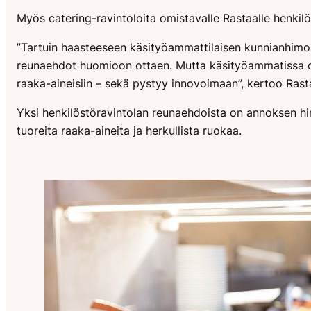
Myös catering-ravintoloita omistavalle Rastaalle henkilös
”Tartuin haasteeseen käsityöammattilaisen kunnianhimoll
reunaehdot huomioon ottaen. Mutta käsityöammatissa onk
raaka-aineisiin – sekä pystyy innovoimaan”, kertoo Rast
Yksi henkilöstöravintolan reunaehdoista on annoksen hint
tuoreita raaka-aineita ja herkullista ruokaa.