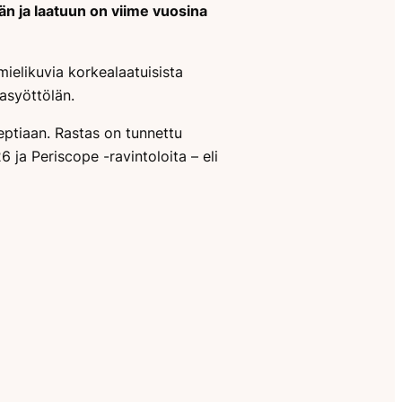
ään ja laatuun on viime vuosina
 mielikuvia korkealaatuisista
asyöttölän.
ptiaan. Rastas on tunnettu
 ja Periscope -ravintoloita – eli