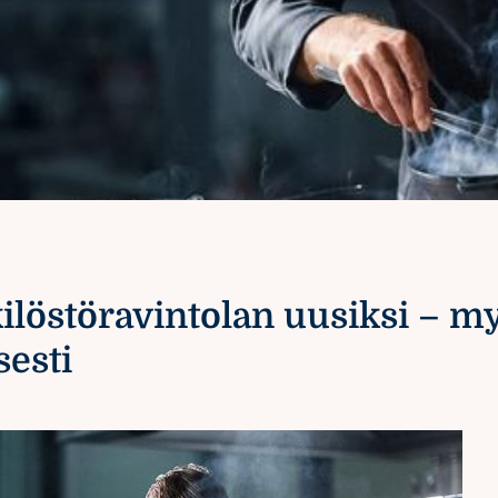
ilöstöravintolan uusiksi – m
sesti