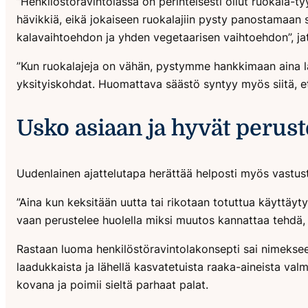
”Henkilöstöravintolassa on perinteisesti ollut ruokala-ty
hävikkiä, eikä jokaiseen ruokalajiin pysty panostamaan s
kalavaihtoehdon ja yhden vegetaarisen vaihtoehdon”, ja
”Kun ruokalajeja on vähän, pystymme hankkimaan aina l
yksityiskohdat. Huomattava säästö syntyy myös siitä, et
Usko asiaan ja hyvät perus
Uudenlainen ajattelutapa herättää helposti myös vastus
”Aina kun keksitään uutta tai rikotaan totuttua käyttä
vaan perustelee huolella miksi muutos kannattaa tehdä, 
Rastaan luoma henkilöstöravintolakonsepti sai nimeksee
laadukkaista ja lähellä kasvatetuista raaka-aineista val
kovana ja poimii sieltä parhaat palat.