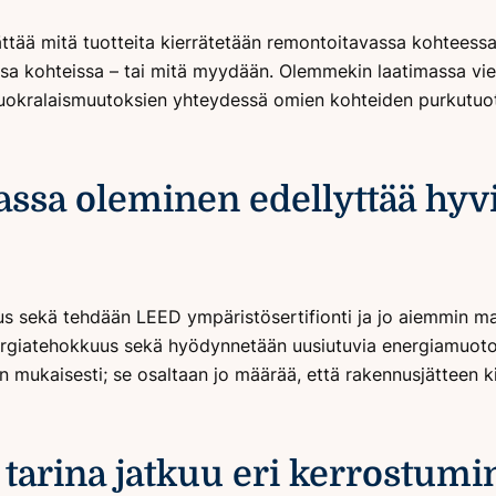
ättää mitä tuotteita kierrätetään remontoitavassa kohteess
ssa kohteissa – tai mitä myydään. Olemmekin laatimassa vi
uokralaismuutoksien yhteydessä omien kohteiden purkutuotte
assa oleminen edellyttää hyv
us sekä tehdään LEED ympäristösertifionti ja jo aiemmin main
energiatehokkuus sekä hyödynnetään uusiutuvia energiamuoto
 mukaisesti; se osaltaan jo määrää, että rakennusjätteen ki
arina jatkuu eri kerrostumin