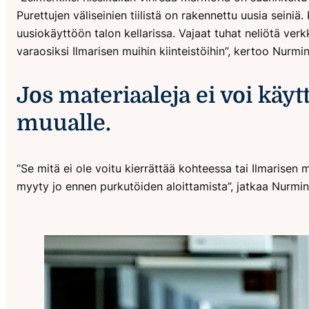
Purettujen väliseinien tiilistä on rakennettu uusia seini
uusiokäyttöön talon kellarissa. Vajaat tuhat neliötä ver
varaosiksi Ilmarisen muihin kiinteistöihin”, kertoo Nurmi
Jos materiaaleja ei voi käyt
muualle.
”Se mitä ei ole voitu kierrättää kohteessa tai Ilmarisen m
myyty jo ennen purkutöiden aloittamista”, jatkaa Nurmin