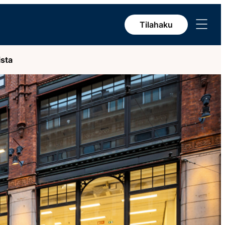
Avaa
Tilahaku
valikko
ista