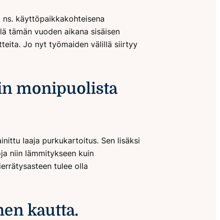
a ns. käyttöpaikkakohteisena
elä tämän vuoden aikana sisäisen
ita. Jo nyt työmaiden välillä siirtyy
in monipuolista
ittu laaja purkukartoitus. Sen lisäksi
ja niin lämmitykseen kuin
errätysasteen tulee olla
en kautta.