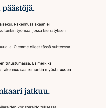
päästöjä.
häiseksi. Rakennusalakaan ei
kuitenkin työmaa, jossa kierrätyksen
 muualla. Olemme olleet tässä suhteessa
een tutustumassa. Esimerkiksi
inka rakennus saa remontin myöstä uuden
nkaari jatkuu.
ilareiden koristeraidoituksessa.