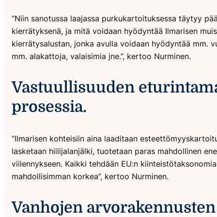
”Niin sanotussa laajassa purkukartoituksessa täytyy pä
kierrätyksenä, ja mitä voidaan hyödyntää Ilmarisen mui
kierrätysalustan, jonka avulla voidaan hyödyntää mm. v
mm. alakattoja, valaisimia jne.”, kertoo Nurminen.
Vastuullisuuden eturintam
prosessia.
”Ilmarisen kohteisiin aina laaditaan esteettömyyskartoit
lasketaan hiilijalanjälki, tuotetaan paras mahdollinen 
viilennykseen. Kaikki tehdään EU:n kiinteistötaksonomian
mahdollisimman korkea”, kertoo Nurminen.
Vanhojen arvorakennusten t