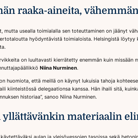
n raaka-aineita, vähemmän 
t, mutta usealla toimialalla sen toteuttaminen on jäänyt vä
rtotaloutta hyödyntävistä toimialoista. Helsingistä löytyy 
ta.
tarvikkeita on luultavasti kierrätetty enemmän kuin missään
ennuttajapäällikkö
Niina Nurminen
.
jon huomiota, että meillä on käynyt lukuisia tahoja kohtees
aili kiinteistössä delegaationsa kanssa. Hän ihaili sitä, ku
ennuksen historiaa”, sanoo Niina Nurminen.
llättävänkin materiaalin eli
 käytettäväksi aulan ja yleisövessojen tasoissa sekä betonip