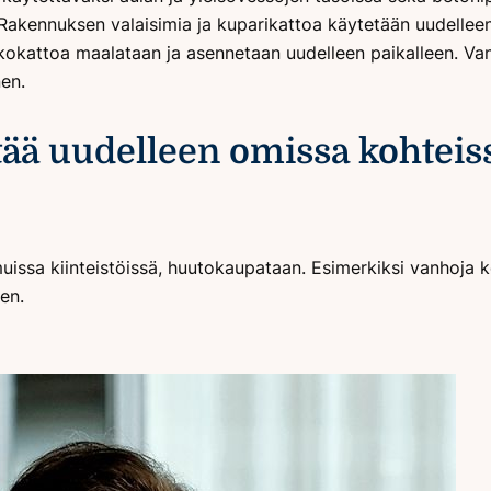
ä. Rakennuksen valaisimia ja kuparikattoa käytetään uudelleen
kkokattoa maalataan ja asennetaan uudelleen paikalleen. Van
nen.
tää uudelleen omissa kohteissa
uissa kiinteistöissä, huutokaupataan. Esimerkiksi vanhoja keit
en.