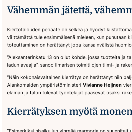
Vähemmän jätettä, vähemmä
Kiertotalouden periaate on selkeä ja hyödyt kiistattoma
välttämättä tule ensimmäisenä mieleen, kun puhutaan kie
toteuttaminen on herättänyt jopa kansainvälistä huomio
”Aleksanterinkatu 13 on ollut kohde, jossa tuotteita ja 
ladun avaajia”, sanoo Ilmarisen toimitilojen tiimi- ja rak
”Näin kokonaisvaltainen kierrätys on herättänyt niin pal
Alankomaiden ympäristöministeri
Vivianne Heijnen
vier
elämän ja talon tulevat työntekijät pääsevät osaksi rak
Kierrätyksen myötä monen y
”Esimerkiksi hissikuilun vihreää marmoria on suunniteltu