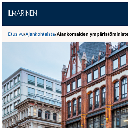
Siirry
sisältöön
Etusivu
/
Ajankohtaista
/
Alankomaiden ympäristöministeri