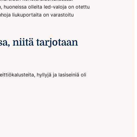
, huoneissa olleita led-valoja on otettu
hoja liukuportaita on varastoitu
, niitä tarjotaan
tiökalusteita, hyllyjä ja lasiseiniä oli