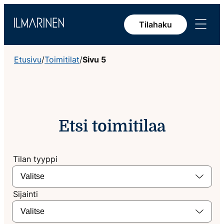
Siirry
Avaa
sisältöön
Tilahaku
valikko
Etusivu
/
Toimitilat
/
Sivu 5
Etsi toimitilaa
Tilan tyyppi
Valitse
Sijainti
Valitse