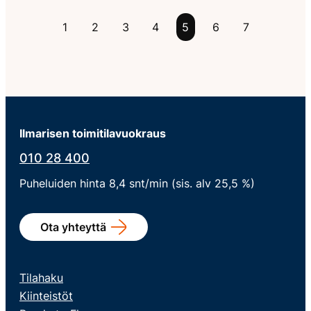
1
2
3
4
5
6
7
Ilmarisen toimitilavuokraus
010 28 400
Puheluiden hinta 8,4 snt/min (sis. alv 25,5 %)
Ota yhteyttä
Tilahaku
Kiinteistöt