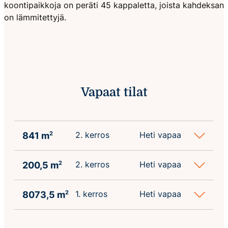
koontipaikkoja on peräti 45 kappaletta, joista kahdeksan
on lämmitettyjä.
Vapaat tilat
2. kerros
Heti vapaa
841 m
2
2. kerros
Heti vapaa
200,5 m
2
1. kerros
Heti vapaa
8073,5 m
2