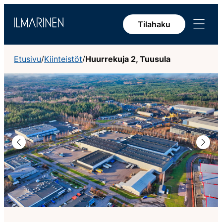
Siirry
Avaa
sisältöön
Tilahaku
valikko
Etusivu
/
Kiinteistöt
/
Huurrekuja 2, Tuusula
Edellinen
Seura
Helsinki-Vantaan lentokentän lähellä