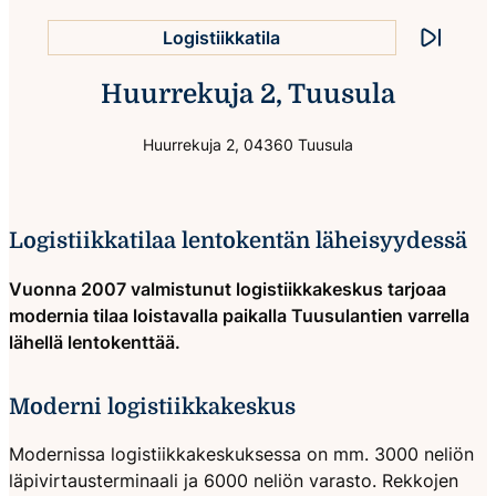
Logistiikkatila
Pysäytä a
Huurrekuja 2, Tuusula
Monipuoliset yhteydet
Huurrekuja 2, 04360 Tuusula
Logistiikkatilaa lentokentän läheisyydessä
Vuonna 2007 valmistunut logistiikkakeskus tarjoaa
modernia tilaa loistavalla paikalla Tuusulantien varrella
lähellä lentokenttää.
Moderni logistiikkakeskus
Modernissa logistiikkakeskuksessa on mm. 3000 neliön
läpivirtausterminaali ja 6000 neliön varasto. Rekkojen